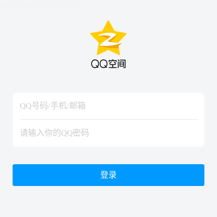
hiraishinNoJutsuShiki
hiraishinNoJutsuShiki
登录