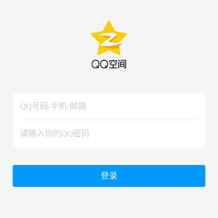
hiraishinNoJutsuShiki
hiraishinNoJutsuShiki
登录