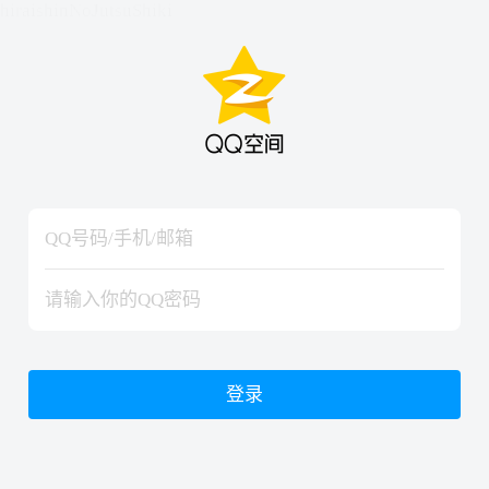
hiraishinNoJutsuShiki
hiraishinNoJutsuShiki
登录