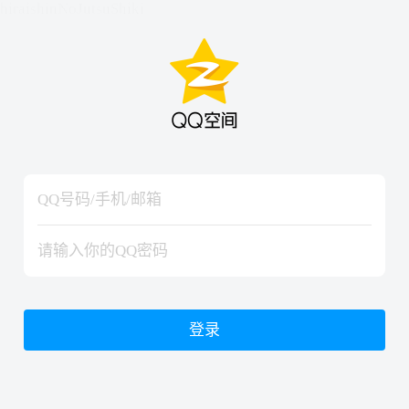
hiraishinNoJutsuShiki
hiraishinNoJutsuShiki
登录