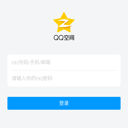
hiraishinNoJutsuShiki
hiraishinNoJutsuShiki
登录