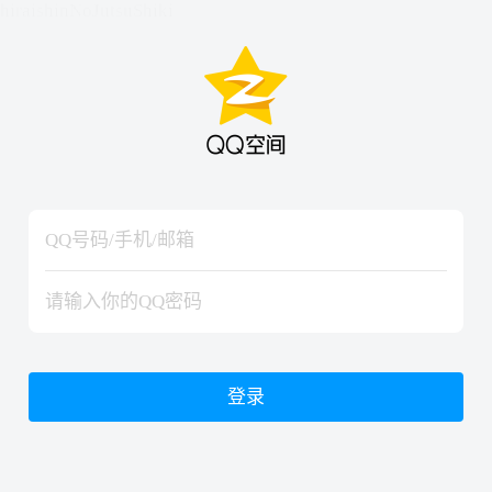
hiraishinNoJutsuShiki
hiraishinNoJutsuShiki
登录