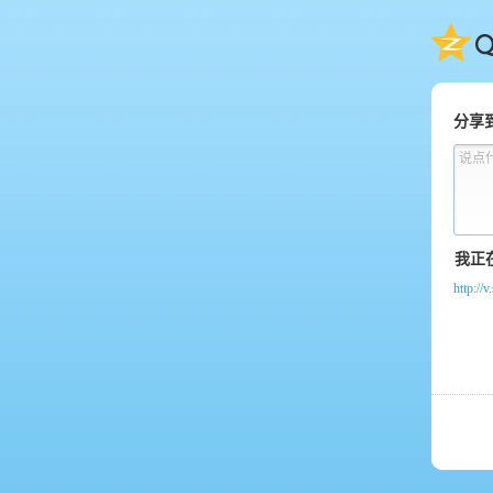
QQ
分享
说点
http:/