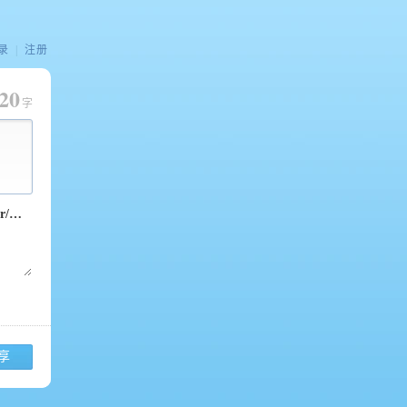
录
|
注册
20
字
享