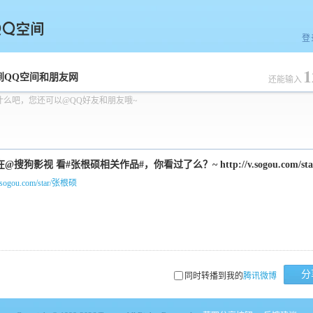
登
1
空间
到QQ空间和朋友网
还能输入
什么吧，您还可以@QQ好友和朋友哦~
/v.sogou.com/star/张根硕
分
同时转播到我的
腾讯微博