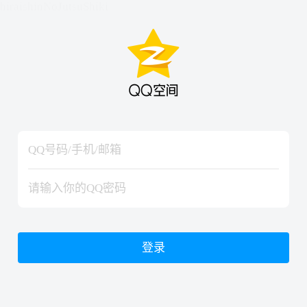
hiraishinNoJutsuShiki
hiraishinNoJutsuShiki
登录