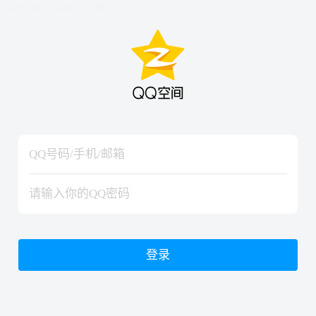
hiraishinNoJutsuShiki
hiraishinNoJutsuShiki
登录