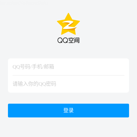
hiraishinNoJutsuShiki
hiraishinNoJutsuShiki
登录