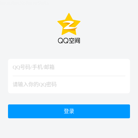
hiraishinNoJutsuShiki
hiraishinNoJutsuShiki
登录