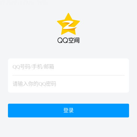
hiraishinNoJutsuShiki
hiraishinNoJutsuShiki
登录