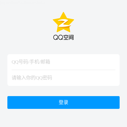
hiraishinNoJutsuShiki
hiraishinNoJutsuShiki
登录