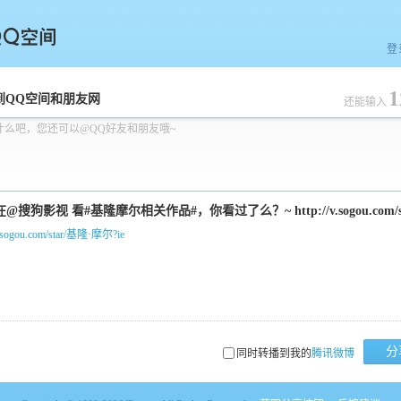
登
1
空间
到QQ空间和朋友网
还能输入
什么吧，您还可以@QQ好友和朋友哦~
/v.sogou.com/star/基隆·摩尔?ie
分
同时转播到我的
腾讯微博