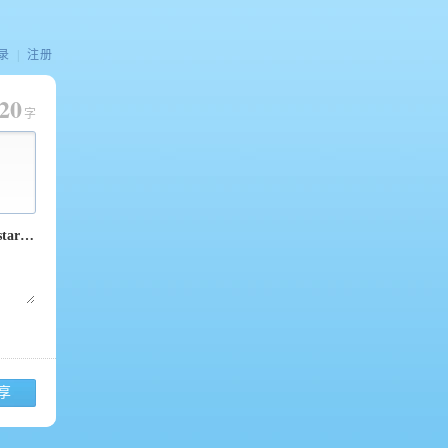
录
|
注册
20
字
享