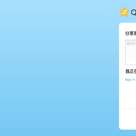
QQ
分享
说点
http:/