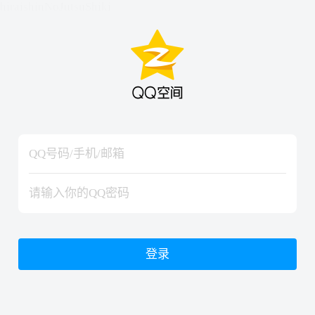
hiraishinNoJutsuShiki
hiraishinNoJutsuShiki
登录