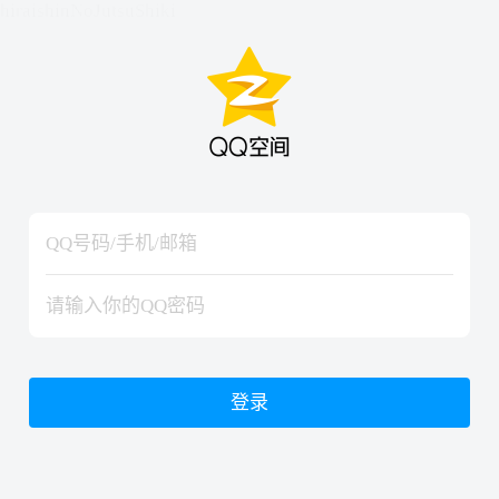
hiraishinNoJutsuShiki
hiraishinNoJutsuShiki
登录