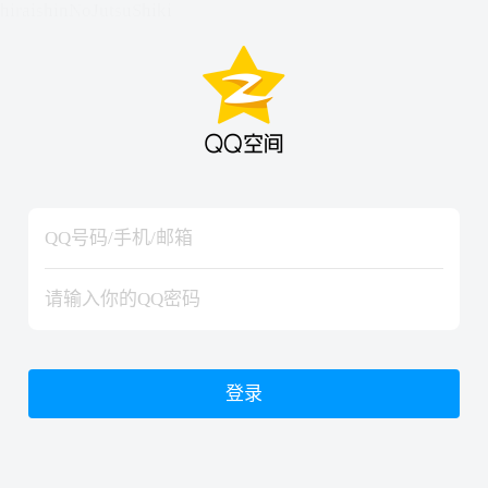
hiraishinNoJutsuShiki
hiraishinNoJutsuShiki
登录