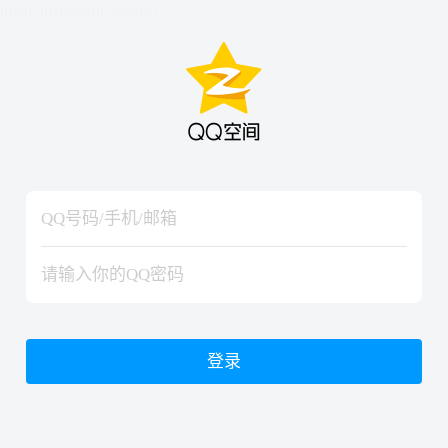
hiraishinNoJutsuShiki
hiraishinNoJutsuShiki
登录