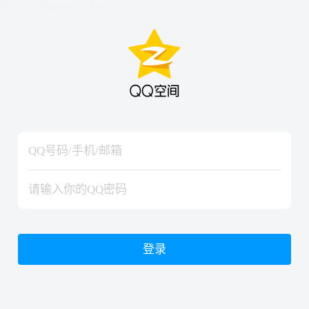
hiraishinNoJutsuShiki
hiraishinNoJutsuShiki
登录