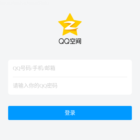
hiraishinNoJutsuShiki
hiraishinNoJutsuShiki
登录