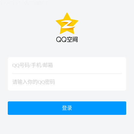
hiraishinNoJutsuShiki
hiraishinNoJutsuShiki
登录