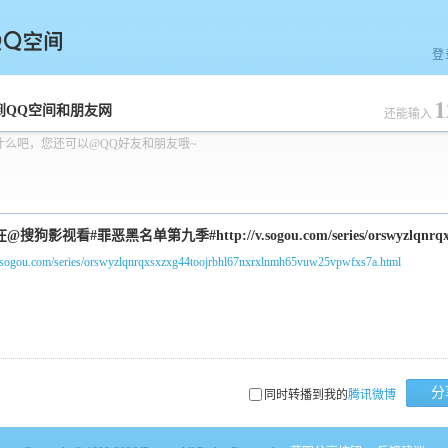
登
1
空间
到QQ空间和朋友网
还能输入
什么吧，您还可以@QQ好友和朋友哦~
/v.sogou.com/series/orswyzlqnrqxsxzxg44toojrbhl67nxrxlnmh65vuw25vpwfxs7a.html
分
同时转播到我的
腾讯微博