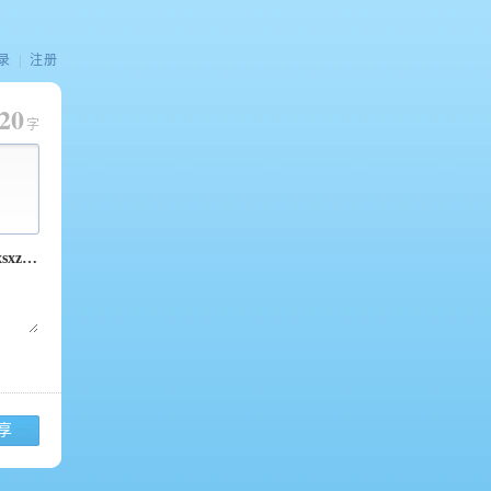
录
|
注册
20
字
享