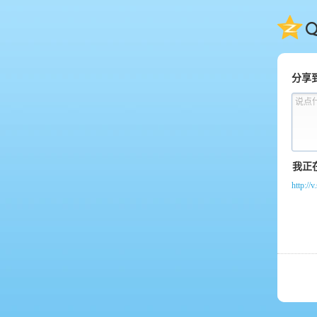
QQ
分享
说点
http:/