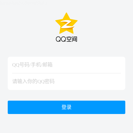
hiraishinNoJutsuShiki
hiraishinNoJutsuShiki
登录