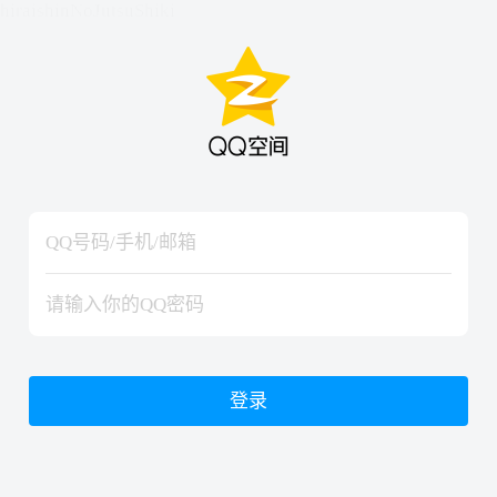
hiraishinNoJutsuShiki
hiraishinNoJutsuShiki
登录