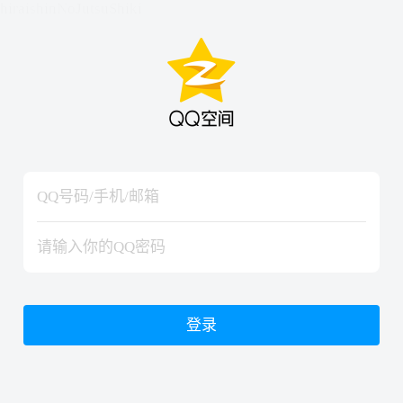
hiraishinNoJutsuShiki
hiraishinNoJutsuShiki
登录