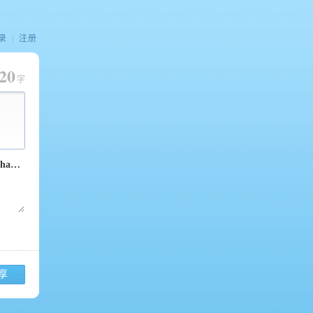
录
|
注册
20
字
享