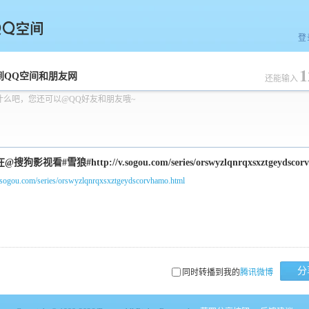
登
1
空间
到QQ空间和朋友网
还能输入
什么吧，您还可以@QQ好友和朋友哦~
v.sogou.com/series/orswyzlqnrqxsxztgeydscorvhamo.html
分
同时转播到我的
腾讯微博