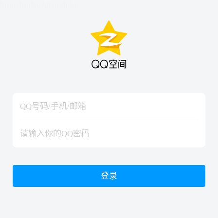
hiraishinNoJutsuShiki
hiraishinNoJutsuShiki
登录