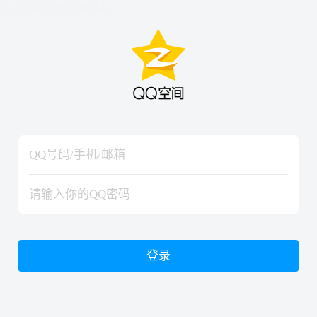
hiraishinNoJutsuShiki
hiraishinNoJutsuShiki
登录