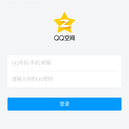
hiraishinNoJutsuShiki
hiraishinNoJutsuShiki
登录