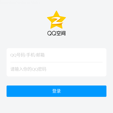
hiraishinNoJutsuShiki
hiraishinNoJutsuShiki
登录