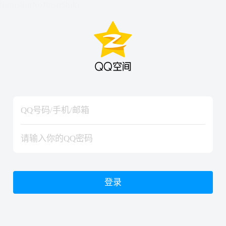
hiraishinNoJutsuShiki
hiraishinNoJutsuShiki
登录