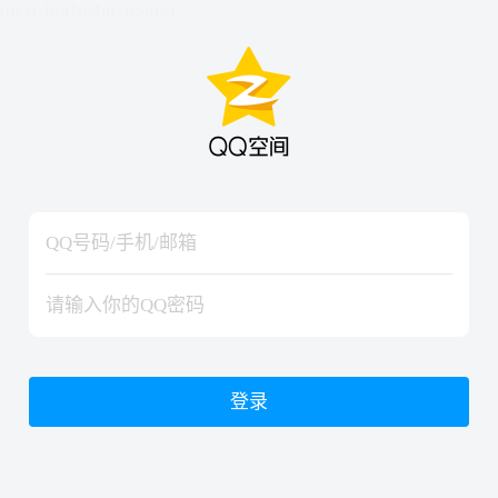
hiraishinNoJutsuShiki
hiraishinNoJutsuShiki
登录