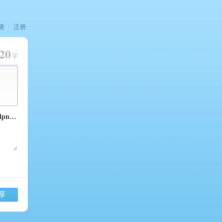
录
|
注册
20
字
享