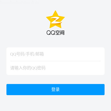
hiraishinNoJutsuShiki
hiraishinNoJutsuShiki
登录