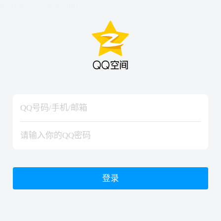
hiraishinNoJutsuShiki
hiraishinNoJutsuShiki
登录