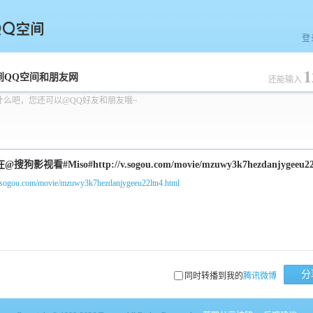
登
1
空间
到QQ空间和朋友网
还能输入
什么吧，您还可以@QQ好友和朋友哦~
/v.sogou.com/movie/mzuwy3k7hezdanjygeeu22ltn4.html
分
同时转播到我的
腾讯微博