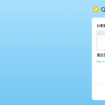
QQ
分享
说点
http:/