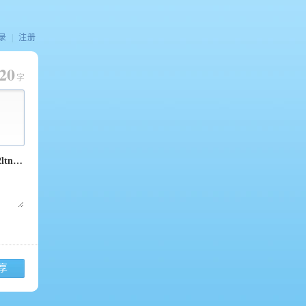
录
|
注册
20
字
享