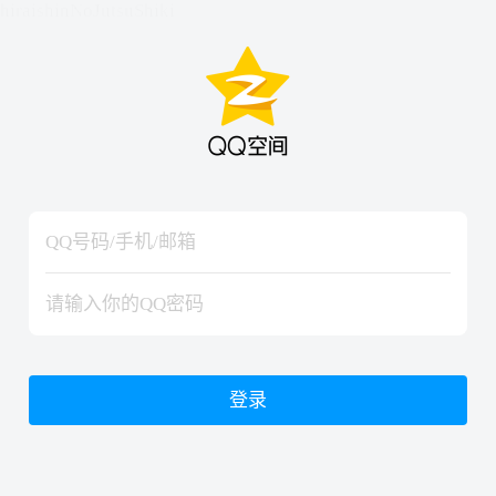
hiraishinNoJutsuShiki
hiraishinNoJutsuShiki
登录