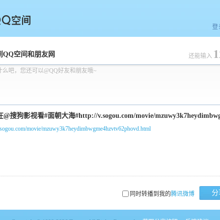
登
1
空间
到QQ空间和朋友网
还能输入
什么吧，您还可以@QQ好友和朋友哦~
/v.sogou.com/movie/mzuwy3k7heydimbwgme4hzvtv62phovd.html
分
同时转播到我的
腾讯微博