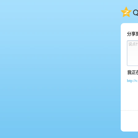
QQ
分享
说点
http:/