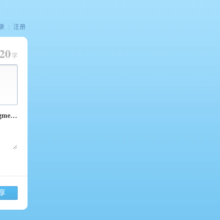
录
|
注册
20
字
享