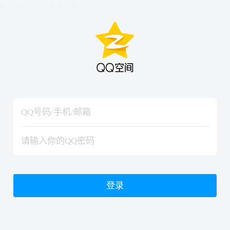
hiraishinNoJutsuShiki
hiraishinNoJutsuShiki
登录