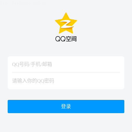
hiraishinNoJutsuShiki
hiraishinNoJutsuShiki
登录