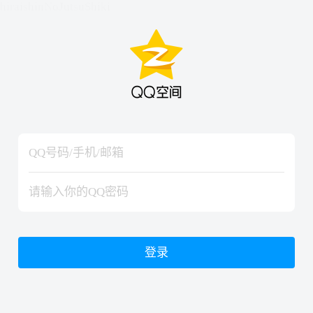
hiraishinNoJutsuShiki
hiraishinNoJutsuShiki
登录