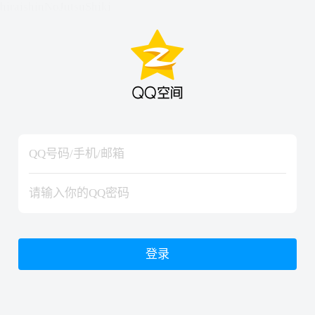
hiraishinNoJutsuShiki
hiraishinNoJutsuShiki
登录