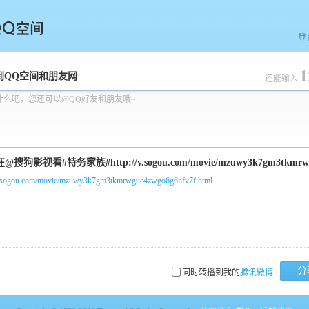
登
1
空间
到QQ空间和朋友网
还能输入
什么吧，您还可以@QQ好友和朋友哦~
/v.sogou.com/movie/mzuwy3k7gm3tkmrwgue4zwgo6g6nfv7f.html
分
同时转播到我的
腾讯微博