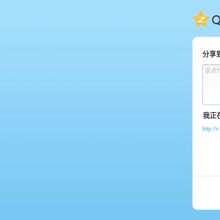
QQ
分享
说点
http:/