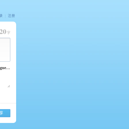
录
|
注册
20
字
享