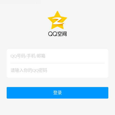
hiraishinNoJutsuShiki
hiraishinNoJutsuShiki
登录