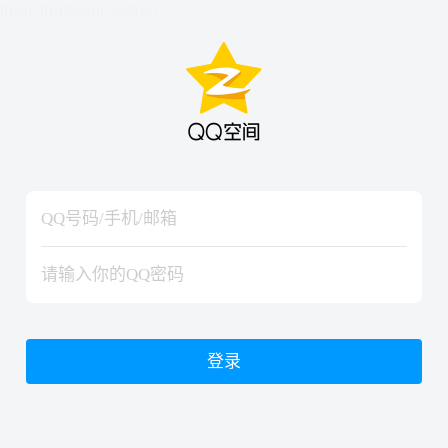
hiraishinNoJutsuShiki
hiraishinNoJutsuShiki
登录