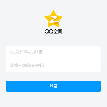
hiraishinNoJutsuShiki
hiraishinNoJutsuShiki
登录