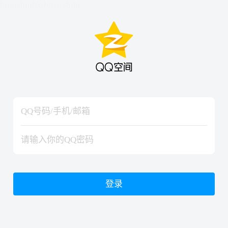
hiraishinNoJutsuShiki
hiraishinNoJutsuShiki
登录