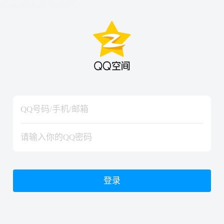
hiraishinNoJutsuShiki
hiraishinNoJutsuShiki
登录