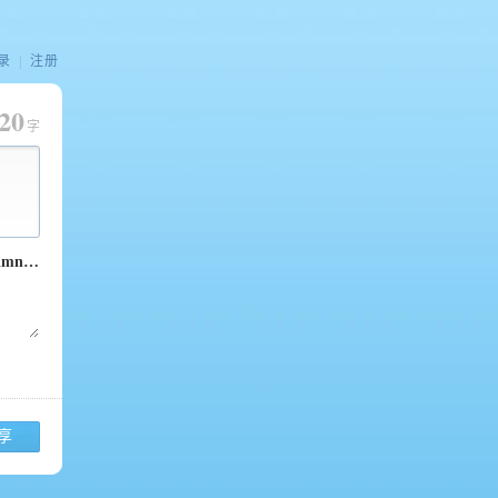
录
|
注册
20
字
享