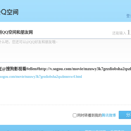
登
1
空间
到QQ空间和朋友网
还能输入
什么吧，您还可以@QQ好友和朋友哦~
/v.sogou.com/movie/mzuwy3k7gezdiobsha2qszlmnrsw4.html
分
同时转播到我的
腾讯微博