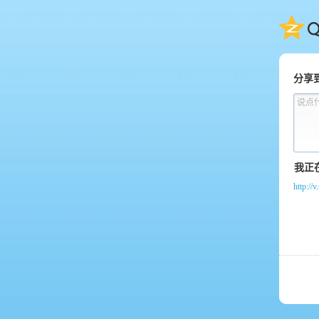
QQ
分享
说点
http:/