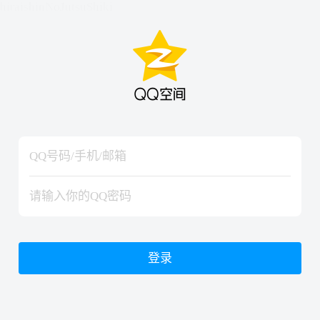
hiraishinNoJutsuShiki
hiraishinNoJutsuShiki
登录